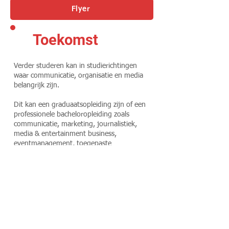
Flyer
Toekomst
Verder studeren kan in studierichtingen
waar communicatie, organisatie en media
belangrijk zijn.
Dit kan een graduaatsopleiding zijn of een
professionele bacheloropleiding zoals
communicatie, marketing, journalistiek,
media & entertainment business,
eventmanagement, toegepaste
psychologie, rechtspraktijk…
Een educatieve bachelor behoort ook tot de
mogelijkheden.