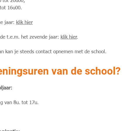
0 tot 20u00;
tot 16u00.
te jaar:
klik hier
ede t.e.m. het zevende jaar:
klik hier
.
an kan je steeds contact opnemen met de school.
peningsuren van de school?
ljaar:
 van 8u. tot 17u.