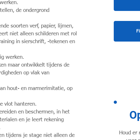
 werken.
tellen, de ondergrond
nde soorten verf, papier, lijmen,
F
ert niet alleen schilderen met rol
raining in sierschrift, -tekenen en
lig werken.
ken maar ontwikkelt tijdens de
ardigheden op vlak van
an hout- en marmerimitatie, op
 je vlot hanteren.
O
bereiden en beschermen, in het
rialen en je leert rekening
.
Houd er 
en tijdens je stage niet alleen de