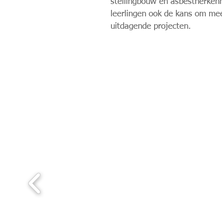
stellingbouw en asbestherkenn
leerlingen ook de kans om mee
uitdagende projecten.