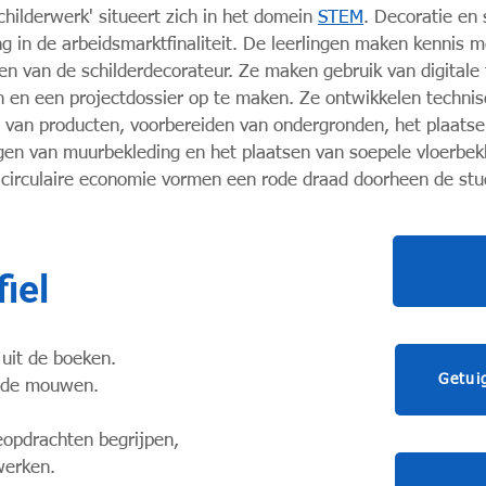
childerwerk' situeert zich in het domein
STEM
. Decoratie en 
ing in de arbeidsmarktfinaliteit. De leerlingen maken kennis
n van de schilderdecorateur. Ze maken gebruik van digitale
n en een projectdossier op te maken. Ze ontwikkelen technis
an producten, voorbereiden van ondergronden, het plaatsen 
en van muurbekleding en het plaatsen van soepele vloerbekl
circulaire economie vormen een rode draad doorheen de stud
fiel
 uit de boeken.
Getui
t de mouwen.
ieopdrachten begrijpen,
werken.