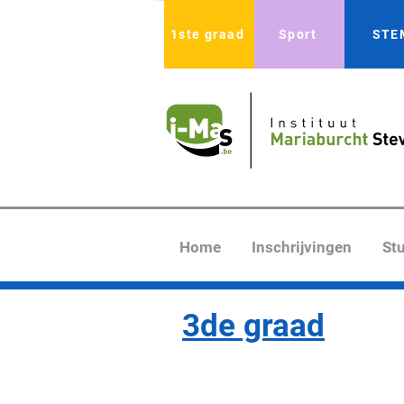
1ste graad
Sport
STE
Home
Inschrijvingen
St
3de graad