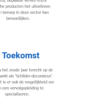
stof, bepaalde verven en/of
he producten het uitoefenen
n beroep in deze sector kan
bemoeilijken.
Toekomst
a het zesde jaar terecht op de
arkt als ‘Schilder-decorateur’.
 is er ook de mogelijkheid om
in een vervolgopleiding te
specialiseren.